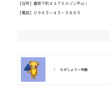
【住所】豊原下町４３７０メゾン平山Ⅰ
【電話】０９６５－４５－９８８９
ながしょう一号館