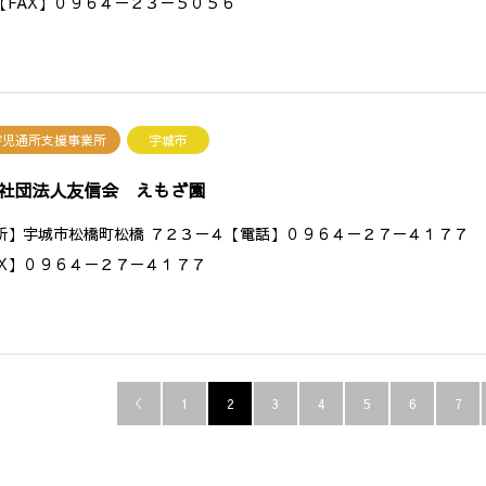
【FAX】０９６４－２３－５０５６
害児通所支援事業所
宇城市
社団法人友信会 えもざ園
所】宇城市松橋町松橋 ７２３－４【電話】０９６４－２７－４１７７
AX】０９６４－２７－４１７７
1
2
3
4
5
6
7
