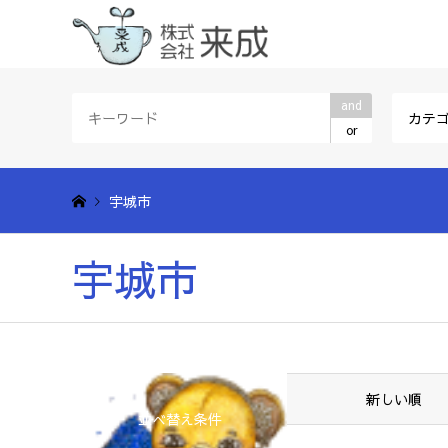
and
カテ
or
宇城市
宇城市
新しい順
並べ替え条件