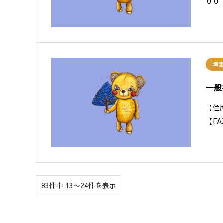
００
障
一般
【住
【F
83件中 13〜24件を表示