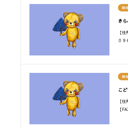
障
きら
【住
０９
障
こど
【住
【F