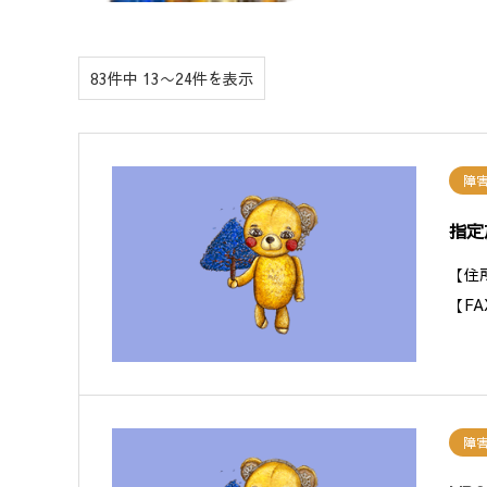
83件中 13〜24件を表示
障
指定
【住
【F
障