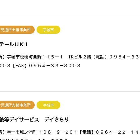
害児通所支援事業所
宇城市
テールＵＫＩ
所】宇城市松橋町曲野１１５－１ TKビル２階【電話】０９６４－３３
００８【FAX】０９６４－３３－８００８
害児通所支援事業所
宇城市
後等デイサービス デイきらり
所】宇土市城之浦町 １０８－９－２０１【電話】０９６４－２２－１４