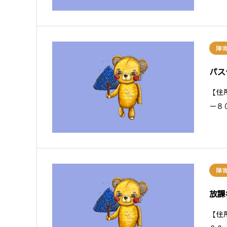
障
パス
【住
－８
障
放課
【住