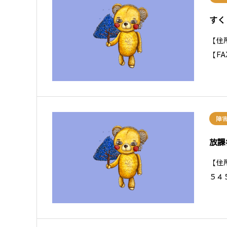
すく
【住
【F
障
放課
【住
５４