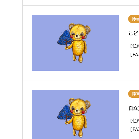
障
こど
【住
【F
障
自立
【住
【F