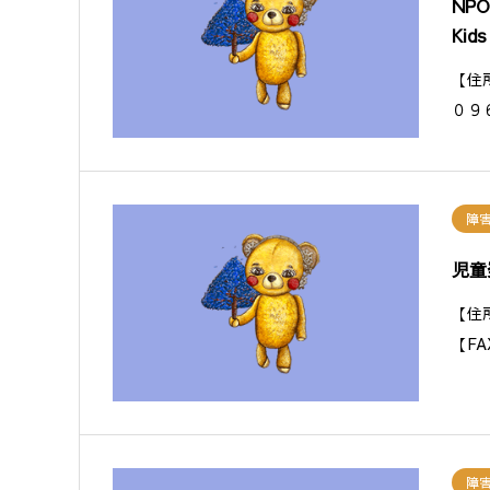
NP
Kids
【住
０９
障
児童
【住
【F
障