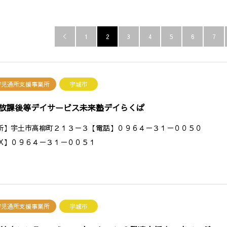
1
2
3
4
5
6
7

害児通所支援事業所
宇城市
放課後等デイサービス未来塾デイらくぱ
所】宇土市高柳町２１３－３【電話】０９６４－３１－００５０
AX】０９６４－３１－００５１
害児通所支援事業所
宇城市